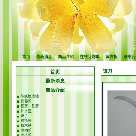
首页
最新消息
商品介绍
在线订购单
留言板
联络我
镰刀
首页
最新消息
商品介绍
除銹橡皮擦
葡萄剪
钢剪、铁剪
加水壶
镊子
移植镘
植木铗
庭园剪
小枝剪