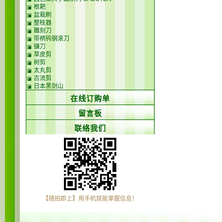
根耙
盆栽刷
整枝器
雕刻刀
带柄钨钢滚刀
镰刀
草皮剪
树剪
太丸剪
古流剪
日本黑剑山
在线订购单
留言板
联络我们
【随拍即上】用手机就能掌握信息！