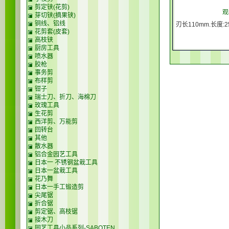
剪定铗(花剪)
观
芽切铗(摘果铗)
铜线、铝线
刃长110mm.长度:2
花剪套(皮套)
高枝铗
厨房工具
喷水器
胶枪
事务剪
布样剪
钳子
瑞士刀、折刀、海棉刀
玫瑰工具
生花剪
西洋剪、万能剪
回转台
其他
散水器
铝合金园艺工具
日本一 不锈钢盆栽工具
日本一盆栽工具
花乃舞
日本一手工锻造剪
尖尾锯
折合锯
剪定锯、高枝锯
接木刀
园艺工具小品系列-SABOTEN