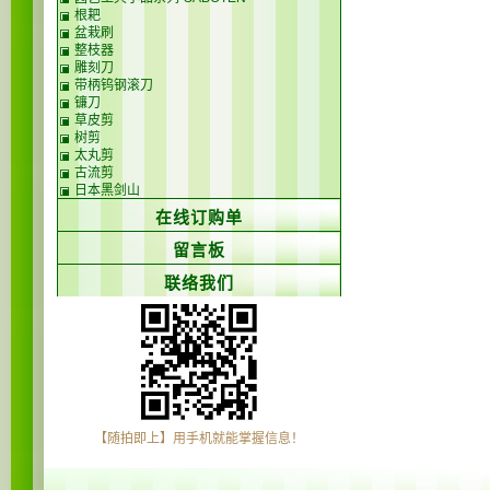
根耙
盆栽刷
整枝器
雕刻刀
带柄钨钢滚刀
镰刀
草皮剪
树剪
太丸剪
古流剪
日本黑剑山
在线订购单
留言板
联络我们
【随拍即上】用手机就能掌握信息！