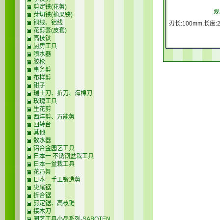
剪定铗(花剪)
观
芽切铗(摘果铗)
铜线、铝线
刃长:100mm.长度:
花剪套(皮套)
高枝铗
厨房工具
喷水器
胶枪
事务剪
布样剪
钳子
瑞士刀、折刀、海棉刀
玫瑰工具
生花剪
西洋剪、万能剪
回转台
其他
散水器
铝合金园艺工具
日本一 不锈钢盆栽工具
日本一盆栽工具
花乃舞
日本一手工锻造剪
尖尾锯
折合锯
剪定锯、高枝锯
接木刀
园艺工具小品系列-SABOTEN