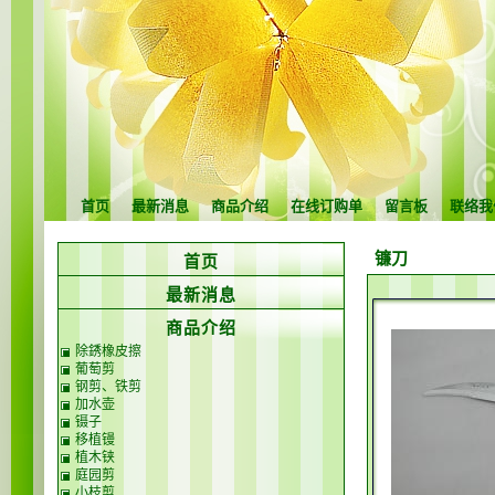
首页
最新消息
商品介绍
在线订购单
留言板
联络我
镰刀
首页
最新消息
商品介绍
除銹橡皮擦
葡萄剪
钢剪、铁剪
加水壶
镊子
移植镘
植木铗
庭园剪
小枝剪