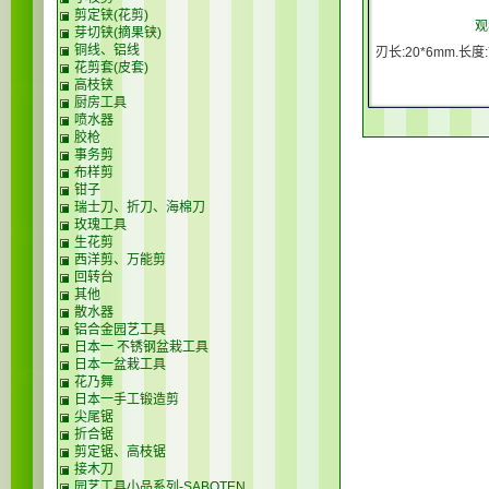
剪定铗(花剪)
观
芽切铗(摘果铗)
铜线、铝线
刃长:20*6mm.长度
花剪套(皮套)
高枝铗
厨房工具
喷水器
胶枪
事务剪
布样剪
钳子
瑞士刀、折刀、海棉刀
玫瑰工具
生花剪
西洋剪、万能剪
回转台
其他
散水器
铝合金园艺工具
日本一 不锈钢盆栽工具
日本一盆栽工具
花乃舞
日本一手工锻造剪
尖尾锯
折合锯
剪定锯、高枝锯
接木刀
园艺工具小品系列-SABOTEN