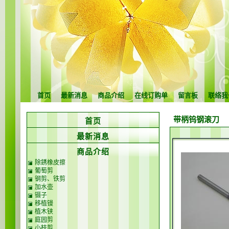
首页
最新消息
商品介绍
在线订购单
留言板
联络我
带柄钨钢滚刀
首页
最新消息
商品介绍
除銹橡皮擦
葡萄剪
钢剪、铁剪
加水壶
镊子
移植镘
植木铗
庭园剪
小枝剪