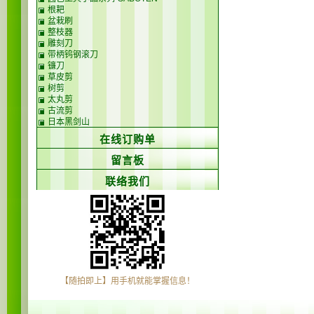
根耙
盆栽刷
整枝器
雕刻刀
带柄钨钢滚刀
镰刀
草皮剪
树剪
太丸剪
古流剪
日本黑剑山
在线订购单
留言板
联络我们
【随拍即上】用手机就能掌握信息！