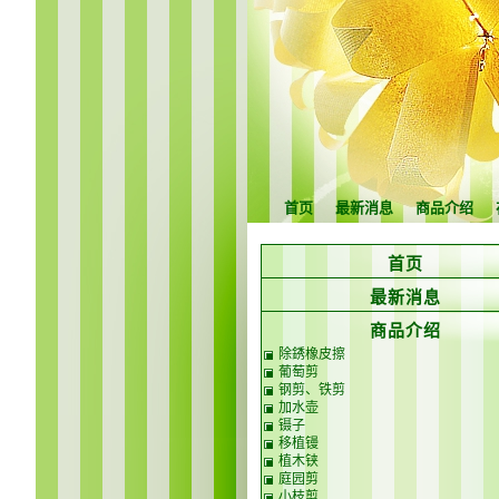
首页
最新消息
商品介绍
首页
最新消息
商品介绍
除銹橡皮擦
葡萄剪
钢剪、铁剪
加水壶
镊子
移植镘
植木铗
庭园剪
小枝剪