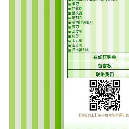
根耙
盆栽刷
整枝器
雕刻刀
带柄钨钢滚刀
镰刀
草皮剪
树剪
太丸剪
古流剪
日本黑剑山
在线订购单
留言板
联络我们
【随拍即上】用手机就能掌握信息