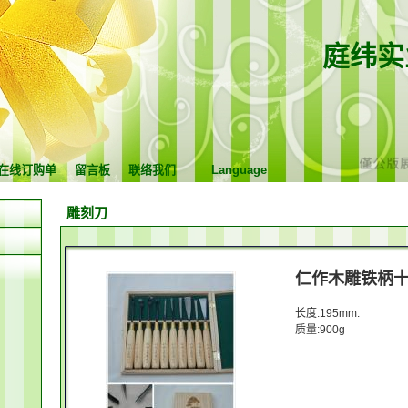
庭纬实
在线订购单
留言板
联络我们
Language
雕刻刀
仁作木雕铁柄
长度:195mm.
质量:900g