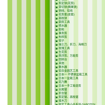
剪定铗(花剪)
芽切铗(摘果铗)
铜线、铝线
花剪套(皮套)
高枝铗
厨房工具
喷水器
胶枪
事务剪
布样剪
钳子
瑞士刀、折刀、海棉刀
玫瑰工具
生花剪
西洋剪、万能剪
回转台
其他
散水器
铝合金园艺工具
日本一 不锈钢盆栽工具
日本一盆栽工具
花乃舞
日本一手工锻造剪
尖尾锯
折合锯
剪定锯、高枝锯
接木刀
园艺工具小品系列-SABOTEN