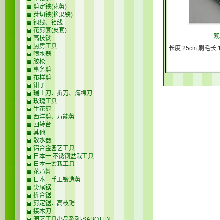
剪定铗(花剪)
芽切铗(摘果铗)
铜线、铝线
花剪套(皮套)
观
高枝铗
厨房工具
长度:25cm.刷毛长:
喷水器
胶枪
事务剪
布样剪
钳子
瑞士刀、折刀、海棉刀
玫瑰工具
生花剪
西洋剪、万能剪
回转台
其他
散水器
铝合金园艺工具
日本一 不锈钢盆栽工具
日本一盆栽工具
花乃舞
日本一手工锻造剪
尖尾锯
折合锯
剪定锯、高枝锯
接木刀
园艺工具小品系列-SABOTEN