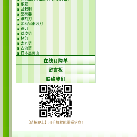
根耙
盆栽刷
整枝器
雕刻刀
带柄钨钢滚刀
镰刀
草皮剪
树剪
太丸剪
古流剪
日本黑剑山
在线订购单
留言板
联络我们
【随拍即上】用手机就能掌握信息！