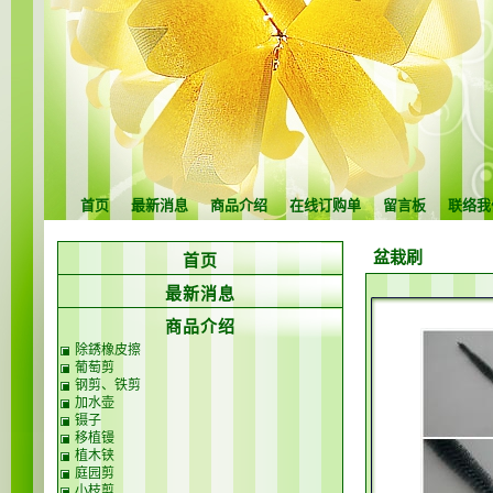
首页
最新消息
商品介绍
在线订购单
留言板
联络我
盆栽刷
首页
最新消息
商品介绍
除銹橡皮擦
葡萄剪
钢剪、铁剪
加水壶
镊子
移植镘
植木铗
庭园剪
小枝剪