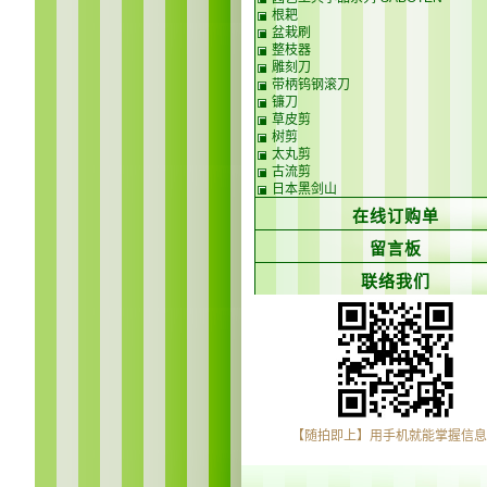
根耙
盆栽刷
整枝器
雕刻刀
带柄钨钢滚刀
镰刀
草皮剪
树剪
太丸剪
古流剪
日本黑剑山
在线订购单
留言板
联络我们
【随拍即上】用手机就能掌握信息