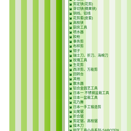
剪定铗(花剪)
芽切铗(摘果铗)
铜线、铝线
花剪套(皮套)
高枝铗
厨房工具
喷水器
胶枪
事务剪
布样剪
钳子
瑞士刀、折刀、海棉刀
玫瑰工具
生花剪
西洋剪、万能剪
回转台
其他
散水器
铝合金园艺工具
日本一 不锈钢盆栽工具
日本一盆栽工具
花乃舞
日本一手工锻造剪
尖尾锯
折合锯
剪定锯、高枝锯
接木刀
园艺工具小品系列-SABOTEN