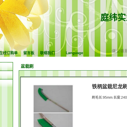
庭纬实
在线订购单
留言板
联络我们
Language
盆栽刷
铁柄盆栽尼龙刷
刷毛长:95mm.长度:24