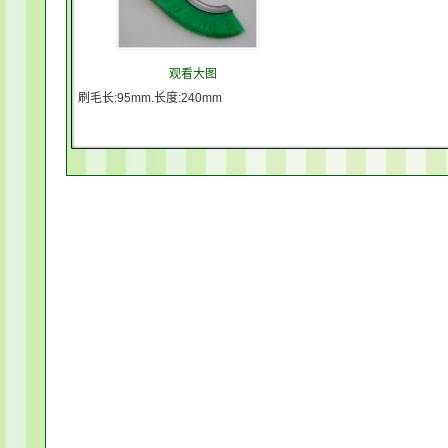
观看大图
刷毛长:95mm.长度:240mm