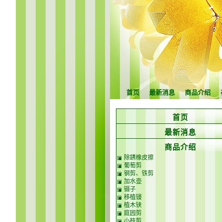
首页
最新消息
商品介绍
首页
最新消息
商品介绍
除銹橡皮擦
葡萄剪
钢剪、铁剪
加水壶
镊子
移植镘
植木铗
庭园剪
小枝剪