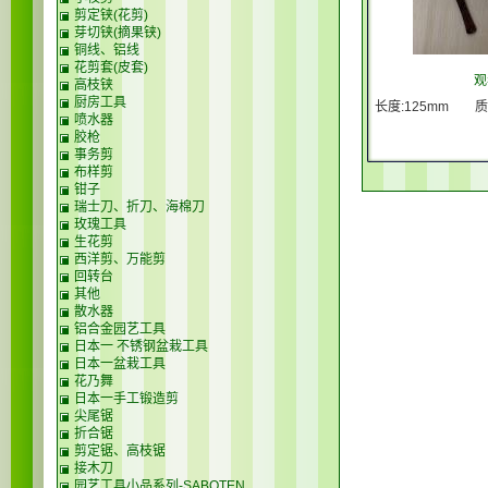
剪定铗(花剪)
芽切铗(摘果铗)
铜线、铝线
花剪套(皮套)
观
高枝铗
厨房工具
长度:125mm 质量
喷水器
胶枪
事务剪
布样剪
钳子
瑞士刀、折刀、海棉刀
玫瑰工具
生花剪
西洋剪、万能剪
回转台
其他
散水器
铝合金园艺工具
日本一 不锈钢盆栽工具
日本一盆栽工具
花乃舞
日本一手工锻造剪
尖尾锯
折合锯
剪定锯、高枝锯
接木刀
园艺工具小品系列-SABOTEN