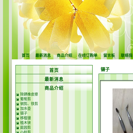
首页
最新消息
商品介绍
在线订购单
留言板
联络我
镊子
首页
最新消息
商品介绍
除銹橡皮擦
葡萄剪
钢剪、铁剪
加水壶
镊子
移植镘
植木铗
庭园剪
小枝剪