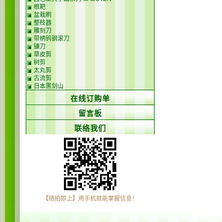
根耙
盆栽刷
整枝器
雕刻刀
带柄钨钢滚刀
镰刀
草皮剪
树剪
太丸剪
古流剪
日本黑剑山
在线订购单
留言板
联络我们
【随拍即上】用手机就能掌握信息！