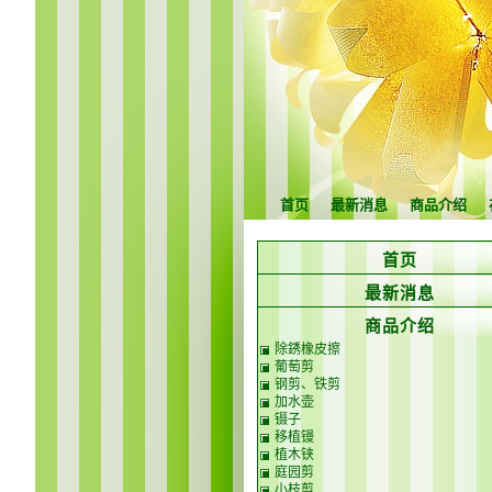
首页
最新消息
商品介绍
首页
最新消息
商品介绍
除銹橡皮擦
葡萄剪
钢剪、铁剪
加水壶
镊子
移植镘
植木铗
庭园剪
小枝剪