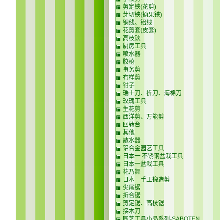
剪定铗(花剪)
芽切铗(摘果铗)
铜线、铝线
花剪套(皮套)
高枝铗
厨房工具
喷水器
胶枪
事务剪
布样剪
钳子
瑞士刀、折刀、海棉刀
玫瑰工具
生花剪
西洋剪、万能剪
回转台
其他
散水器
铝合金园艺工具
日本一 不锈钢盆栽工具
日本一盆栽工具
花乃舞
日本一手工锻造剪
尖尾锯
折合锯
剪定锯、高枝锯
接木刀
园艺工具小品系列-SABOTEN