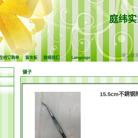
庭纬实
在线订购单
留言板
联络我们
Language
镊子
15.5cm不銹