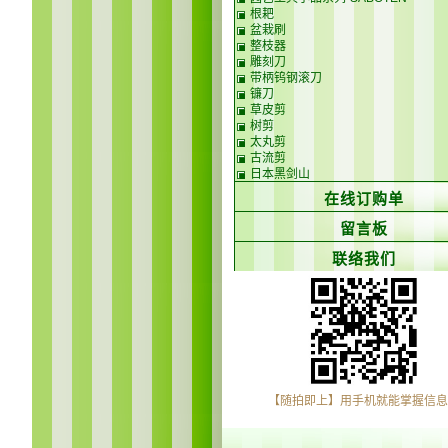
根耙
盆栽刷
整枝器
雕刻刀
带柄钨钢滚刀
镰刀
草皮剪
树剪
太丸剪
古流剪
日本黑剑山
在线订购单
留言板
联络我们
【随拍即上】用手机就能掌握信息