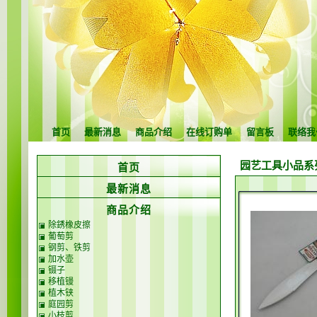
首页
最新消息
商品介绍
在线订购单
留言板
联络我
园艺工具小品系列
首页
最新消息
商品介绍
除銹橡皮擦
葡萄剪
钢剪、铁剪
加水壶
镊子
移植镘
植木铗
庭园剪
小枝剪