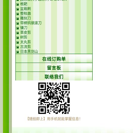
根耙
盆栽刷
整枝器
雕刻刀
带柄钨钢滚刀
镰刀
草皮剪
树剪
太丸剪
古流剪
日本黑剑山
在线订购单
留言板
联络我们
【随拍即上】用手机就能掌握信息！