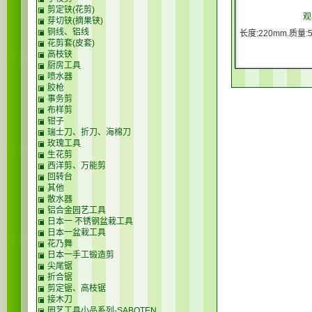
剪定铗(花剪)
观
芽切铗(摘果铗)
铜线、铝线
长度:220mm.质量:
花剪套(皮套)
高枝铗
厨房工具
喷水器
胶枪
事务剪
布样剪
钳子
瑞士刀、折刀、海棉刀
玫瑰工具
生花剪
西洋剪、万能剪
回转台
其他
散水器
铝合金园艺工具
日本一 不锈钢盆栽工具
日本一盆栽工具
花乃舞
日本一手工锻造剪
尖尾锯
折合锯
剪定锯、高枝锯
接木刀
园艺工具小品系列-SABOTEN