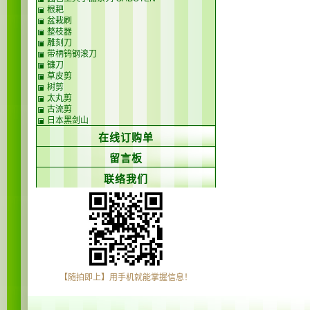
根耙
盆栽刷
整枝器
雕刻刀
带柄钨钢滚刀
镰刀
草皮剪
树剪
太丸剪
古流剪
日本黑剑山
在线订购单
留言板
联络我们
【随拍即上】用手机就能掌握信息！