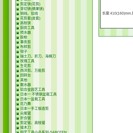
剪定铗(花剪)
芽切铗(摘果铗)
长度:410(160)mm.
铜线、铝线
花剪套(皮套)
高枝铗
厨房工具
喷水器
胶枪
事务剪
布样剪
钳子
瑞士刀、折刀、海棉刀
玫瑰工具
生花剪
西洋剪、万能剪
回转台
其他
散水器
铝合金园艺工具
日本一 不锈钢盆栽工具
日本一盆栽工具
花乃舞
日本一手工锻造剪
尖尾锯
折合锯
剪定锯、高枝锯
接木刀
园艺工具小品系列-SABOTEN