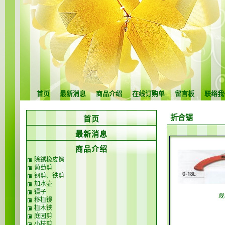
首页
最新消息
商品介绍
在线订购单
留言板
联络我
折合锯
首页
最新消息
商品介绍
除銹橡皮擦
葡萄剪
钢剪、铁剪
加水壶
镊子
观
移植镘
植木铗
庭园剪
小枝剪