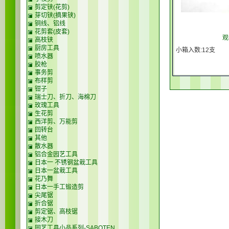
剪定铗(花剪)
芽切铗(摘果铗)
铜线、铝线
花剪套(皮套)
观
高枝铗
厨房工具
小箱入数:12支
喷水器
胶枪
事务剪
布样剪
钳子
瑞士刀、折刀、海棉刀
玫瑰工具
生花剪
西洋剪、万能剪
回转台
其他
散水器
铝合金园艺工具
日本一 不锈钢盆栽工具
日本一盆栽工具
花乃舞
日本一手工锻造剪
尖尾锯
折合锯
剪定锯、高枝锯
接木刀
园艺工具小品系列-SABOTEN