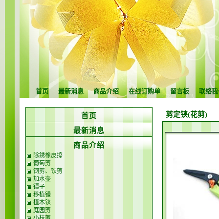
首页
最新消息
商品介绍
在线订购单
留言板
联络我
剪定铗(花剪)
首页
最新消息
商品介绍
除銹橡皮擦
葡萄剪
钢剪、铁剪
加水壶
镊子
移植镘
植木铗
庭园剪
小枝剪