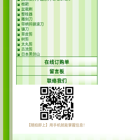
根耙
盆栽刷
整枝器
雕刻刀
带柄钨钢滚刀
镰刀
草皮剪
树剪
太丸剪
古流剪
日本黑剑山
在线订购单
留言板
联络我们
【随拍即上】用手机就能掌握信息！