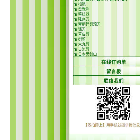
根耙
盆栽刷
整枝器
雕刻刀
带柄钨钢滚刀
镰刀
草皮剪
树剪
太丸剪
古流剪
日本黑剑山
在线订购单
留言板
联络我们
【随拍即上】用手机就能掌握信息