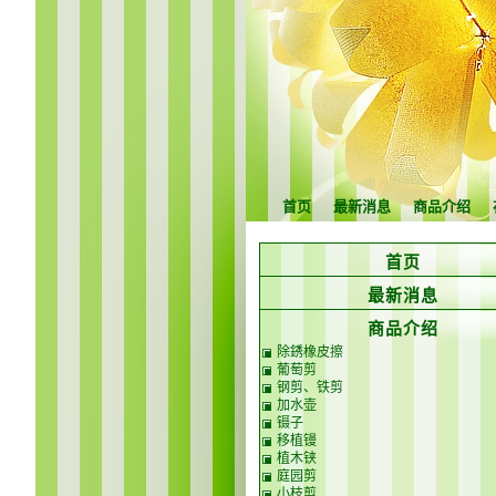
首页
最新消息
商品介绍
首页
最新消息
商品介绍
除銹橡皮擦
葡萄剪
钢剪、铁剪
加水壶
镊子
移植镘
植木铗
庭园剪
小枝剪