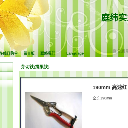
庭纬实
在线订购单
留言板
联络我们
Language
芽切铗(摘果铗)
190mm 高速红
全长:190mm