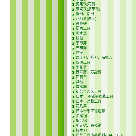
剪定铗(花剪)
芽切铗(摘果铗)
铜线、铝线
花剪套(皮套)
高枝铗
厨房工具
喷水器
胶枪
事务剪
布样剪
钳子
瑞士刀、折刀、海棉刀
玫瑰工具
生花剪
西洋剪、万能剪
回转台
其他
散水器
铝合金园艺工具
日本一 不锈钢盆栽工具
日本一盆栽工具
花乃舞
日本一手工锻造剪
尖尾锯
折合锯
剪定锯、高枝锯
接木刀
园艺工具小品系列-SABOTEN