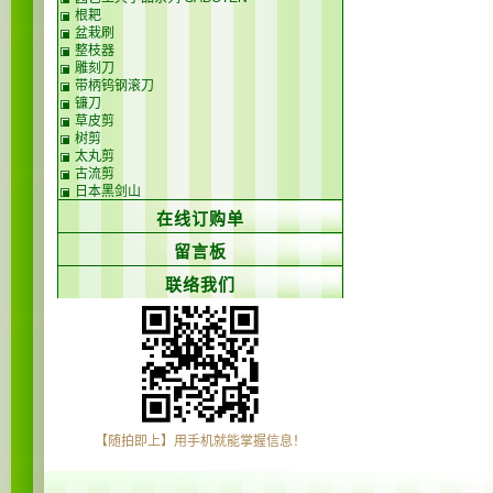
根耙
盆栽刷
整枝器
雕刻刀
带柄钨钢滚刀
镰刀
草皮剪
树剪
太丸剪
古流剪
日本黑剑山
在线订购单
留言板
联络我们
【随拍即上】用手机就能掌握信息！