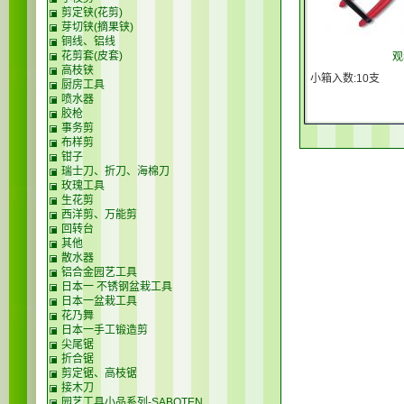
剪定铗(花剪)
芽切铗(摘果铗)
铜线、铝线
花剪套(皮套)
观
高枝铗
小箱入数:10支
厨房工具
喷水器
胶枪
事务剪
布样剪
钳子
瑞士刀、折刀、海棉刀
玫瑰工具
生花剪
西洋剪、万能剪
回转台
其他
散水器
铝合金园艺工具
日本一 不锈钢盆栽工具
日本一盆栽工具
花乃舞
日本一手工锻造剪
尖尾锯
折合锯
剪定锯、高枝锯
接木刀
园艺工具小品系列-SABOTEN