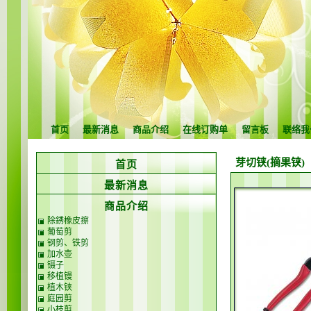
首页
最新消息
商品介绍
在线订购单
留言板
联络我
芽切铗(摘果铗)
首页
最新消息
商品介绍
除銹橡皮擦
葡萄剪
钢剪、铁剪
加水壶
镊子
移植镘
植木铗
庭园剪
小枝剪