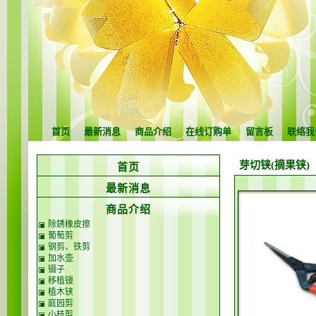
首页
最新消息
商品介绍
在线订购单
留言板
联络我
芽切铗(摘果铗)
首页
最新消息
商品介绍
除銹橡皮擦
葡萄剪
钢剪、铁剪
加水壶
镊子
移植镘
植木铗
庭园剪
小枝剪