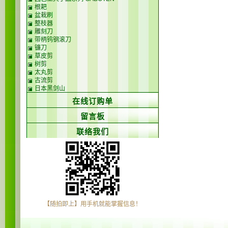
根耙
盆栽刷
整枝器
雕刻刀
带柄钨钢滚刀
镰刀
草皮剪
树剪
太丸剪
古流剪
日本黑剑山
在线订购单
留言板
联络我们
【随拍即上】用手机就能掌握信息！