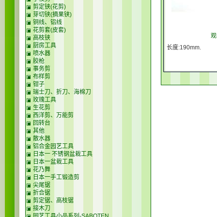
剪定铗(花剪)
芽切铗(摘果铗)
铜线、铝线
花剪套(皮套)
观
高枝铗
厨房工具
长度:190mm.
喷水器
胶枪
事务剪
布样剪
钳子
瑞士刀、折刀、海棉刀
玫瑰工具
生花剪
西洋剪、万能剪
回转台
其他
散水器
铝合金园艺工具
日本一 不锈钢盆栽工具
日本一盆栽工具
花乃舞
日本一手工锻造剪
尖尾锯
折合锯
剪定锯、高枝锯
接木刀
园艺工具小品系列-SABOTEN