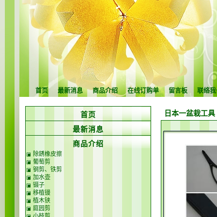
首页
最新消息
商品介绍
在线订购单
留言板
联络我
日本一盆栽工具
首页
最新消息
商品介绍
除銹橡皮擦
葡萄剪
钢剪、铁剪
加水壶
镊子
移植镘
植木铗
庭园剪
小枝剪