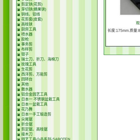
剪定铗(花剪)
芽切铗(摘果铗)
铜线、铝线
花剪套(皮套)
观
高枝铗
厨房工具
长度:175mm.质量:8
喷水器
胶枪
事务剪
布样剪
钳子
瑞士刀、折刀、海棉刀
玫瑰工具
生花剪
西洋剪、万能剪
回转台
其他
散水器
铝合金园艺工具
日本一 不锈钢盆栽工具
日本一盆栽工具
花乃舞
日本一手工锻造剪
尖尾锯
折合锯
剪定锯、高枝锯
接木刀
园艺工具小品系列-SABOTEN