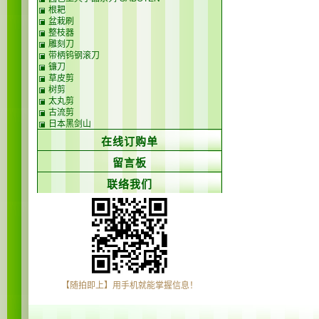
根耙
盆栽刷
整枝器
雕刻刀
带柄钨钢滚刀
镰刀
草皮剪
树剪
太丸剪
古流剪
日本黑剑山
在线订购单
留言板
联络我们
【随拍即上】用手机就能掌握信息！