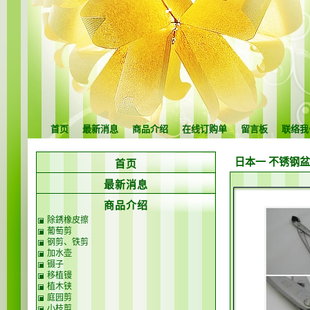
首页
最新消息
商品介绍
在线订购单
留言板
联络我
日本一 不锈钢
首页
最新消息
商品介绍
除銹橡皮擦
葡萄剪
钢剪、铁剪
加水壶
镊子
移植镘
植木铗
庭园剪
小枝剪