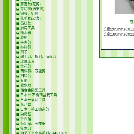
剪定铗(花剪)
芽切铗(摘果铗)
铜线、铝线
花剪套(皮套)
观
高枝铗
厨房工具
长度:205mm.(C012
喷水器
长度:180mm.(C022
胶枪
事务剪
布样剪
钳子
瑞士刀、折刀、海棉刀
玫瑰工具
生花剪
西洋剪、万能剪
回转台
其他
散水器
铝合金园艺工具
日本一 不锈钢盆栽工具
日本一盆栽工具
花乃舞
日本一手工锻造剪
尖尾锯
折合锯
剪定锯、高枝锯
接木刀
园艺工具小品系列-SABOTEN