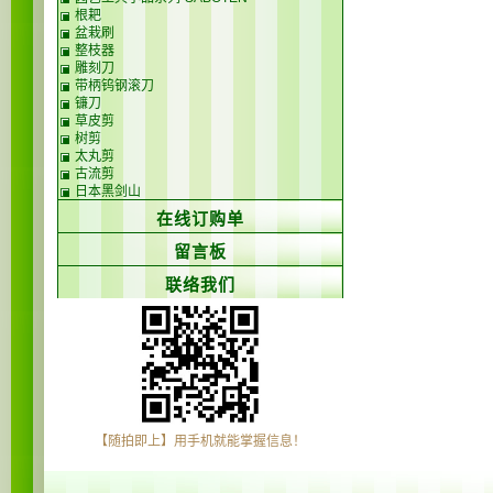
根耙
盆栽刷
整枝器
雕刻刀
带柄钨钢滚刀
镰刀
草皮剪
树剪
太丸剪
古流剪
日本黑剑山
在线订购单
留言板
联络我们
【随拍即上】用手机就能掌握信息！