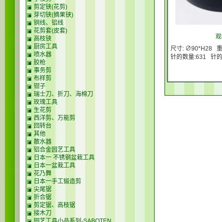
剪定铗(花剪)
芽切铗(摘果铗)
铜线、铝线
花剪套(皮套)
观
高枝铗
厨房工具
尺寸: ∅90*H28 
喷水器
针的数量:631 针
胶枪
事务剪
布样剪
钳子
瑞士刀、折刀、海棉刀
玫瑰工具
生花剪
西洋剪、万能剪
回转台
其他
散水器
铝合金园艺工具
日本一 不锈钢盆栽工具
日本一盆栽工具
花乃舞
日本一手工锻造剪
尖尾锯
折合锯
剪定锯、高枝锯
接木刀
园艺工具小品系列-SABOTEN