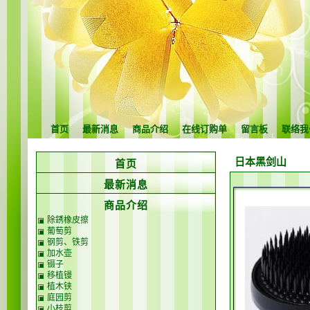
首页
最新消息
商品介绍
在线订购单
留言板
联络我
日本黑剑山
首页
最新消息
商品介绍
除銹橡皮擦
葡萄剪
钢剪、铁剪
加水壶
镊子
移植镘
植木铗
庭园剪
小枝剪