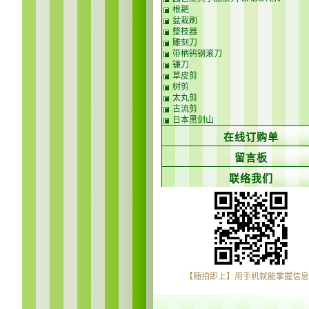
根耙
盆栽刷
整枝器
雕刻刀
带柄钨钢滚刀
镰刀
草皮剪
树剪
太丸剪
古流剪
日本黑剑山
在线订购单
留言板
联络我们
【随拍即上】用手机就能掌握信息