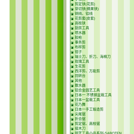
剪定铗(花剪)
芽切铗(摘果铗)
铜线、铝线
花剪套(皮套)
高枝铗
厨房工具
喷水器
胶枪
事务剪
布样剪
钳子
瑞士刀、折刀、海棉刀
玫瑰工具
生花剪
西洋剪、万能剪
回转台
其他
散水器
铝合金园艺工具
日本一 不锈钢盆栽工具
日本一盆栽工具
花乃舞
日本一手工锻造剪
尖尾锯
折合锯
剪定锯、高枝锯
接木刀
园艺工具小品系列-SABOTEN