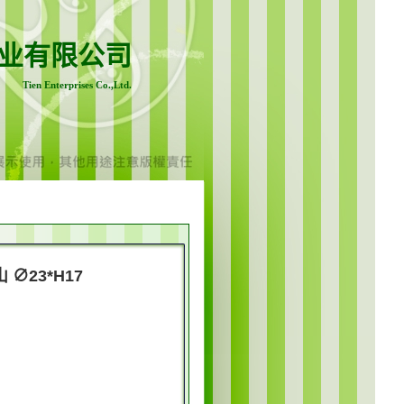
业有限公司
Tien Enterprises Co.,Ltd.
 ∅23*H17