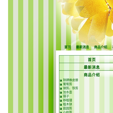
首页
最新消息
商品介绍
首页
最新消息
商品介绍
除銹橡皮擦
葡萄剪
钢剪、铁剪
加水壶
镊子
移植镘
植木铗
庭园剪
小枝剪