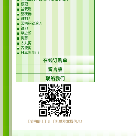
根耙
盆栽刷
整枝器
雕刻刀
带柄钨钢滚刀
镰刀
草皮剪
树剪
太丸剪
古流剪
日本黑剑山
在线订购单
留言板
联络我们
【随拍即上】用手机就能掌握信息！