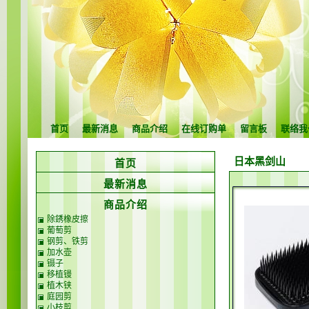
首页
最新消息
商品介绍
在线订购单
留言板
联络我
日本黑剑山
首页
最新消息
商品介绍
除銹橡皮擦
葡萄剪
钢剪、铁剪
加水壶
镊子
移植镘
植木铗
庭园剪
小枝剪