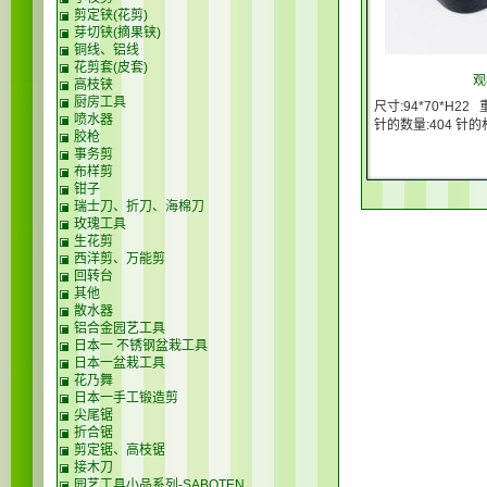
剪定铗(花剪)
芽切铗(摘果铗)
铜线、铝线
花剪套(皮套)
观
高枝铗
厨房工具
尺寸:94*70*H22 
喷水器
针的数量:404 针的
胶枪
事务剪
布样剪
钳子
瑞士刀、折刀、海棉刀
玫瑰工具
生花剪
西洋剪、万能剪
回转台
其他
散水器
铝合金园艺工具
日本一 不锈钢盆栽工具
日本一盆栽工具
花乃舞
日本一手工锻造剪
尖尾锯
折合锯
剪定锯、高枝锯
接木刀
园艺工具小品系列-SABOTEN