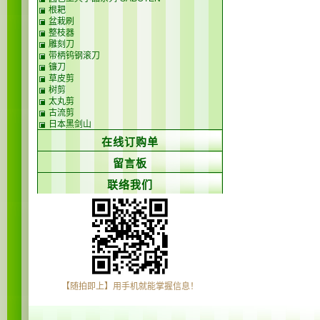
根耙
盆栽刷
整枝器
雕刻刀
带柄钨钢滚刀
镰刀
草皮剪
树剪
太丸剪
古流剪
日本黑剑山
在线订购单
留言板
联络我们
【随拍即上】用手机就能掌握信息！