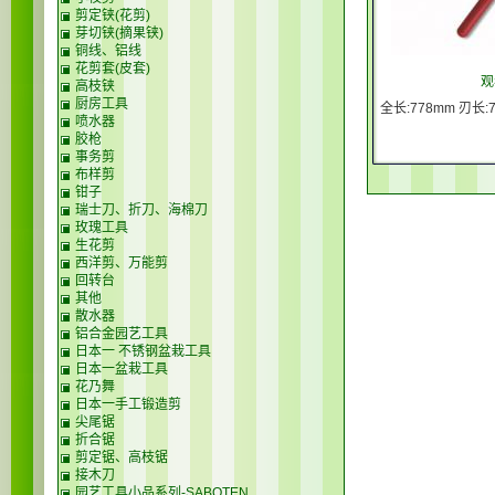
剪定铗(花剪)
芽切铗(摘果铗)
铜线、铝线
花剪套(皮套)
观
高枝铗
厨房工具
全长:778mm 刃长:7
喷水器
胶枪
事务剪
布样剪
钳子
瑞士刀、折刀、海棉刀
玫瑰工具
生花剪
西洋剪、万能剪
回转台
其他
散水器
铝合金园艺工具
日本一 不锈钢盆栽工具
日本一盆栽工具
花乃舞
日本一手工锻造剪
尖尾锯
折合锯
剪定锯、高枝锯
接木刀
园艺工具小品系列-SABOTEN