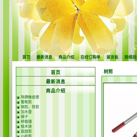
首页
最新消息
商品介绍
在线订购单
留言板
联络我
树剪
首页
最新消息
商品介绍
除銹橡皮擦
葡萄剪
钢剪、铁剪
加水壶
镊子
移植镘
植木铗
庭园剪
小枝剪