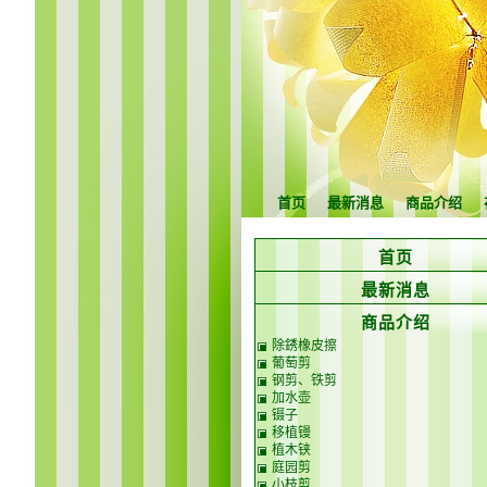
首页
最新消息
商品介绍
首页
最新消息
商品介绍
除銹橡皮擦
葡萄剪
钢剪、铁剪
加水壶
镊子
移植镘
植木铗
庭园剪
小枝剪