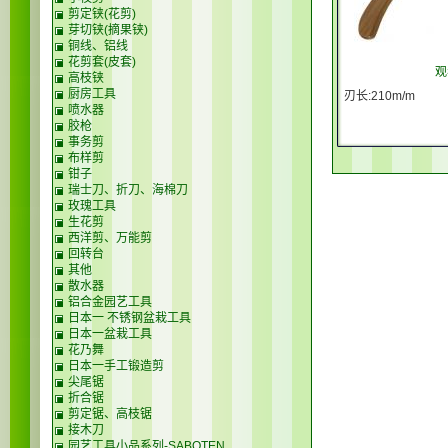
剪定铗(花剪)
芽切铗(摘果铗)
铜线、铝线
花剪套(皮套)
观
高枝铗
厨房工具
刃长:210m/m
喷水器
胶枪
事务剪
布样剪
钳子
瑞士刀、折刀、海棉刀
玫瑰工具
生花剪
西洋剪、万能剪
回转台
其他
散水器
铝合金园艺工具
日本一 不锈钢盆栽工具
日本一盆栽工具
花乃舞
日本一手工锻造剪
尖尾锯
折合锯
剪定锯、高枝锯
接木刀
园艺工具小品系列-SABOTEN