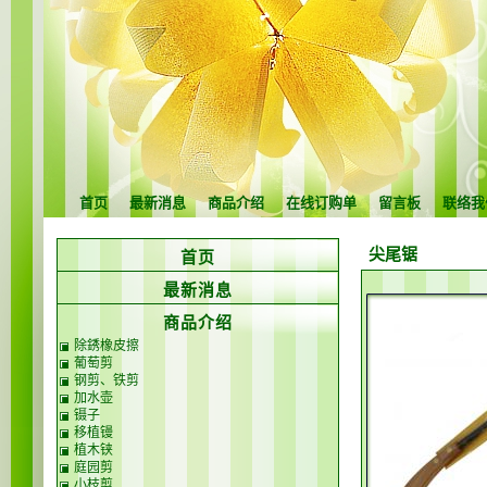
首页
最新消息
商品介绍
在线订购单
留言板
联络我
尖尾锯
首页
最新消息
商品介绍
除銹橡皮擦
葡萄剪
钢剪、铁剪
加水壶
镊子
移植镘
植木铗
庭园剪
小枝剪