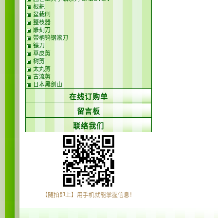
根耙
盆栽刷
整枝器
雕刻刀
带柄钨钢滚刀
镰刀
草皮剪
树剪
太丸剪
古流剪
日本黑剑山
在线订购单
留言板
联络我们
【随拍即上】用手机就能掌握信息！