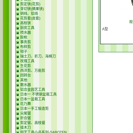
剪定铗(花剪)
芽切铗(摘果铗)
铜线、铝线
花剪套(皮套)
观
高枝铗
厨房工具
A型
喷水器
胶枪
事务剪
布样剪
钳子
瑞士刀、折刀、海棉刀
玫瑰工具
生花剪
西洋剪、万能剪
回转台
其他
散水器
铝合金园艺工具
日本一 不锈钢盆栽工具
日本一盆栽工具
花乃舞
日本一手工锻造剪
尖尾锯
折合锯
剪定锯、高枝锯
接木刀
园艺工具小品系列-SABOTEN