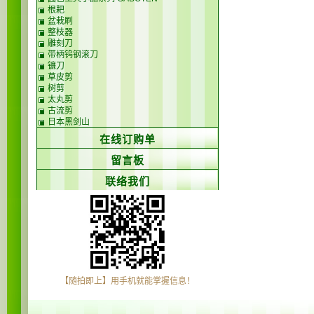
根耙
盆栽刷
整枝器
雕刻刀
带柄钨钢滚刀
镰刀
草皮剪
树剪
太丸剪
古流剪
日本黑剑山
在线订购单
留言板
联络我们
【随拍即上】用手机就能掌握信息！