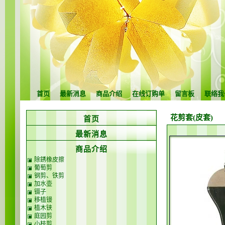
首页
最新消息
商品介绍
在线订购单
留言板
联络我
花剪套(皮套)
首页
最新消息
商品介绍
除銹橡皮擦
葡萄剪
钢剪、铁剪
加水壶
镊子
移植镘
植木铗
庭园剪
小枝剪