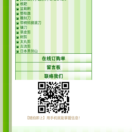
根耙
盆栽刷
整枝器
雕刻刀
带柄钨钢滚刀
镰刀
草皮剪
树剪
太丸剪
古流剪
日本黑剑山
在线订购单
留言板
联络我们
【随拍即上】用手机就能掌握信息！