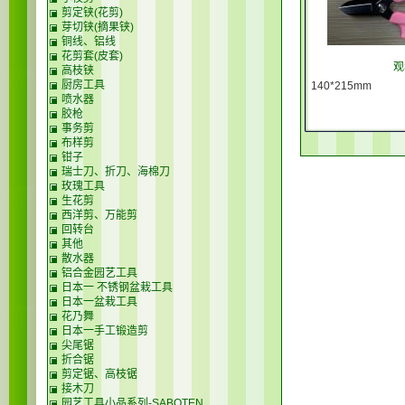
剪定铗(花剪)
芽切铗(摘果铗)
铜线、铝线
花剪套(皮套)
观
高枝铗
厨房工具
140*215mm
喷水器
胶枪
事务剪
布样剪
钳子
瑞士刀、折刀、海棉刀
玫瑰工具
生花剪
西洋剪、万能剪
回转台
其他
散水器
铝合金园艺工具
日本一 不锈钢盆栽工具
日本一盆栽工具
花乃舞
日本一手工锻造剪
尖尾锯
折合锯
剪定锯、高枝锯
接木刀
园艺工具小品系列-SABOTEN