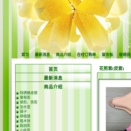
首页
最新消息
商品介绍
在线订购单
留言板
联络我
花剪套(皮套)
首页
最新消息
商品介绍
除銹橡皮擦
葡萄剪
钢剪、铁剪
加水壶
镊子
移植镘
植木铗
庭园剪
小枝剪