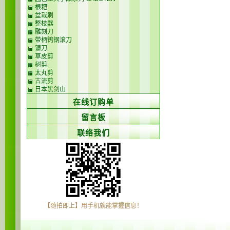
根耙
盆栽刷
整枝器
雕刻刀
带柄钨钢滚刀
镰刀
草皮剪
树剪
太丸剪
古流剪
日本黑剑山
在线订购单
留言板
联络我们
【随拍即上】用手机就能掌握信息！