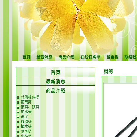
首页
最新消息
商品介绍
在线订购单
留言板
联络我
树剪
首页
最新消息
商品介绍
除銹橡皮擦
葡萄剪
钢剪、铁剪
加水壶
镊子
移植镘
植木铗
庭园剪
小枝剪