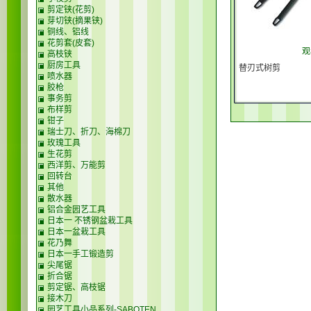
剪定铗(花剪)
芽切铗(摘果铗)
铜线、铝线
花剪套(皮套)
观
高枝铗
厨房工具
替刃式树剪
喷水器
胶枪
事务剪
布样剪
钳子
瑞士刀、折刀、海棉刀
玫瑰工具
生花剪
西洋剪、万能剪
回转台
其他
散水器
铝合金园艺工具
日本一 不锈钢盆栽工具
日本一盆栽工具
花乃舞
日本一手工锻造剪
尖尾锯
折合锯
剪定锯、高枝锯
接木刀
园艺工具小品系列-SABOTEN