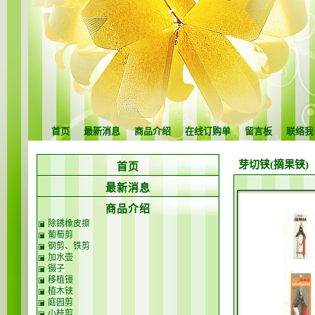
首页
最新消息
商品介绍
在线订购单
留言板
联络我
芽切铗(摘果铗)
首页
最新消息
商品介绍
除銹橡皮擦
葡萄剪
钢剪、铁剪
加水壶
镊子
移植镘
植木铗
庭园剪
小枝剪