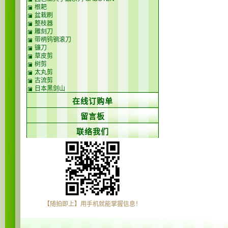
根耙
盆栽刷
整枝器
雕刻刀
带柄钨钢滚刀
镰刀
草皮剪
树剪
太丸剪
古流剪
日本黑剑山
在线订购单
留言板
联络我们
【随拍即上】用手机就能掌握信息！