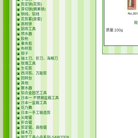
剪定铗(花剪)
芽切铗(摘果铗)
铜线、铝线
花剪套(皮套)
观
高枝铗
厨房工具
质量:100g
喷水器
胶枪
事务剪
布样剪
钳子
瑞士刀、折刀、海棉刀
玫瑰工具
生花剪
西洋剪、万能剪
回转台
其他
散水器
铝合金园艺工具
日本一 不锈钢盆栽工具
日本一盆栽工具
花乃舞
日本一手工锻造剪
尖尾锯
折合锯
剪定锯、高枝锯
接木刀
园艺工具小品系列-SABOTEN