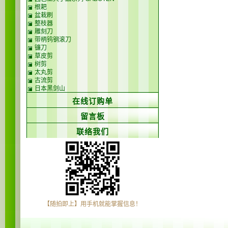
根耙
盆栽刷
整枝器
雕刻刀
带柄钨钢滚刀
镰刀
草皮剪
树剪
太丸剪
古流剪
日本黑剑山
在线订购单
留言板
联络我们
【随拍即上】用手机就能掌握信息！