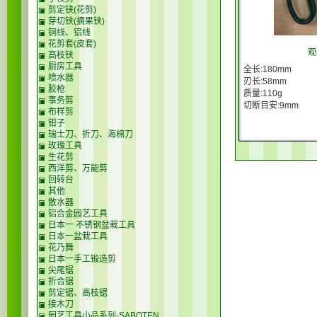
剪定铗(花剪)
芽切铗(摘果铗)
铜线、铝线
花剪套(皮套)
观
高枝铗
厨房工具
全长:180mm
喷水器
刃长:58mm
胶枪
质量:110g
事务剪
切断目安:9mm
布样剪
钳子
瑞士刀、折刀、海棉刀
玫瑰工具
生花剪
西洋剪、万能剪
回转台
其他
散水器
铝合金园艺工具
日本一 不锈钢盆栽工具
日本一盆栽工具
花乃舞
日本一手工锻造剪
尖尾锯
折合锯
剪定锯、高枝锯
接木刀
园艺工具小品系列-SABOTEN