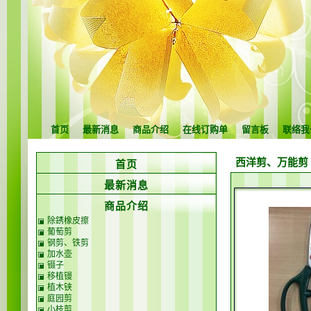
首页
最新消息
商品介绍
在线订购单
留言板
联络我
西洋剪、万能剪
首页
最新消息
商品介绍
除銹橡皮擦
葡萄剪
钢剪、铁剪
加水壶
镊子
移植镘
植木铗
庭园剪
小枝剪