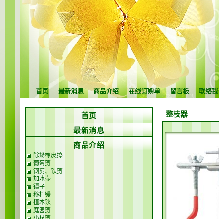
首页
最新消息
商品介绍
在线订购单
留言板
联络我
整枝器
首页
最新消息
商品介绍
除銹橡皮擦
葡萄剪
钢剪、铁剪
加水壶
镊子
移植镘
植木铗
庭园剪
小枝剪