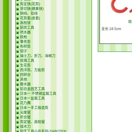
剪定铗(花剪)
芽切铗(摘果铗)
铜线、铝线
花剪套(皮套)
观
高枝铗
厨房工具
全长:18.5cm
喷水器
胶枪
事务剪
布样剪
钳子
瑞士刀、折刀、海棉刀
玫瑰工具
生花剪
西洋剪、万能剪
回转台
其他
散水器
铝合金园艺工具
日本一 不锈钢盆栽工具
日本一盆栽工具
花乃舞
日本一手工锻造剪
尖尾锯
折合锯
剪定锯、高枝锯
接木刀
园艺工具小品系列-SABOTEN