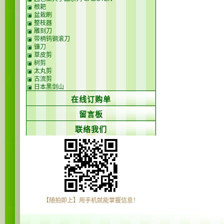
根耙
盆栽刷
整枝器
雕刻刀
带柄钨钢滚刀
镰刀
草皮剪
树剪
太丸剪
古流剪
日本黑剑山
在线订购单
留言板
联络我们
【随拍即上】用手机就能掌握信息！