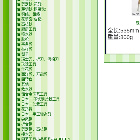
剪定铗(花剪)
芽切铗(摘果铗)
铜线、铝线
花剪套(皮套)
观
高枝铗
厨房工具
全长:535mm
喷水器
重量:800g
胶枪
事务剪
布样剪
钳子
瑞士刀、折刀、海棉刀
玫瑰工具
生花剪
西洋剪、万能剪
回转台
其他
散水器
铝合金园艺工具
日本一 不锈钢盆栽工具
日本一盆栽工具
花乃舞
日本一手工锻造剪
尖尾锯
折合锯
剪定锯、高枝锯
接木刀
园艺工具小品系列-SABOTEN