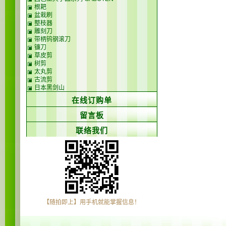
根耙
盆栽刷
整枝器
雕刻刀
带柄钨钢滚刀
镰刀
草皮剪
树剪
太丸剪
古流剪
日本黑剑山
在线订购单
留言板
联络我们
【随拍即上】用手机就能掌握信息！