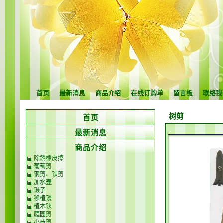
首页
最新消息
商品介绍
在线订购单
留言板
联络我
树剪
首页
最新消息
商品介绍
除銹橡皮擦
葡萄剪
钢剪、铁剪
加水壶
镊子
移植镘
植木铗
庭园剪
小枝剪