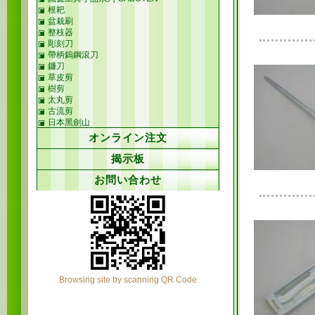
根耙
盆栽刷
整枝器
彫刻刀
帶柄鎢鋼滾刀
鐮刀
草皮剪
樹剪
太丸剪
古流剪
日本黑劍山
オンライン注文
揭示板
お問い合わせ
Browsing site by scanning QR Code