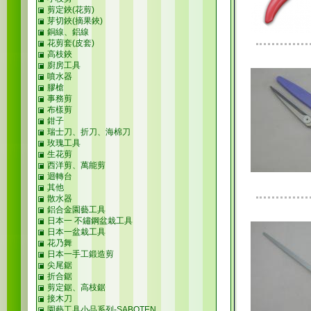
剪定鋏(花剪)
芽切鋏(摘果鋏)
銅線、鋁線
花剪套(皮套)
高枝鋏
廚房工具
噴水器
膠槍
事務剪
布樣剪
鉗子
瑞士刀、折刀、海棉刀
玫瑰工具
生花剪
西洋剪、萬能剪
迴轉台
其他
散水器
鋁合金園藝工具
日本一 不鏽鋼盆栽工具
日本一盆栽工具
花乃舞
日本一手工鍛造剪
尖尾鋸
折合鋸
剪定鋸、高枝鋸
接木刀
園藝工具小品系列-SABOTEN