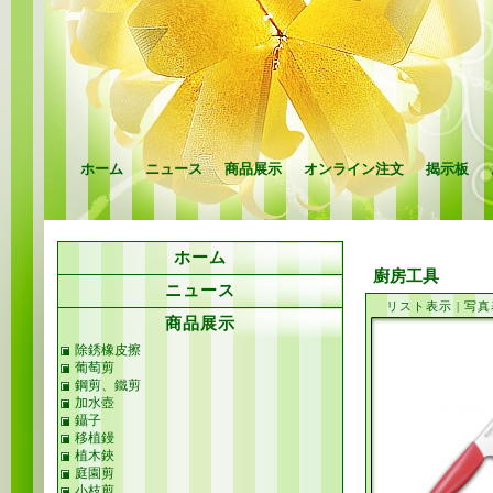
ホーム
ニュース
商品展示
オンライン注文
揭示板
ホーム
廚房工具
ニュース
リスト表示
|
写真
商品展示
除銹橡皮擦
葡萄剪
鋼剪、鐵剪
加水壺
鑷子
移植鏝
植木鋏
庭園剪
小枝剪