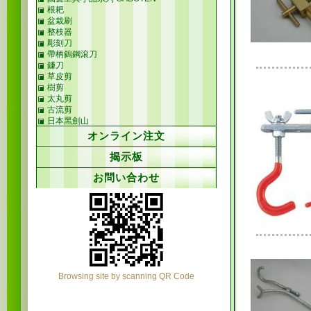
根耙
盆栽刷
整枝器
彫刻刀
帶柄鎢鋼滾刀
鐮刀
草皮剪
樹剪
太丸剪
古流剪
日本黑劍山
オンライン注文
揭示板
お問い合わせ
Browsing site by scanning QR Code