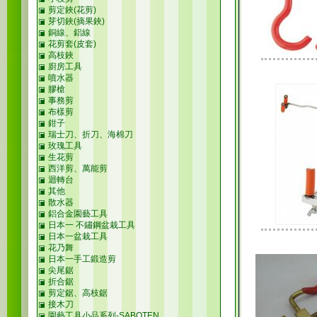
剪定鋏(花剪)
芽切鋏(摘果鋏)
銅線、鋁線
花剪套(皮套)
高枝鋏
廚房工具
噴水器
膠槍
事務剪
布樣剪
鉗子
瑞士刀、折刀、海棉刀
玫瑰工具
生花剪
西洋剪、萬能剪
迴轉台
其他
散水器
鋁合金園藝工具
日本一 不鏽鋼盆栽工具
日本一盆栽工具
花乃舞
日本一手工鍛造剪
尖尾鋸
折合鋸
剪定鋸、高枝鋸
接木刀
園藝工具小品系列-SABOTEN