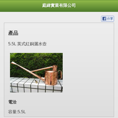
庭緯實業有限公司
產品
5.5L 英式紅銅灑水壺
電洽
容量:5.5L