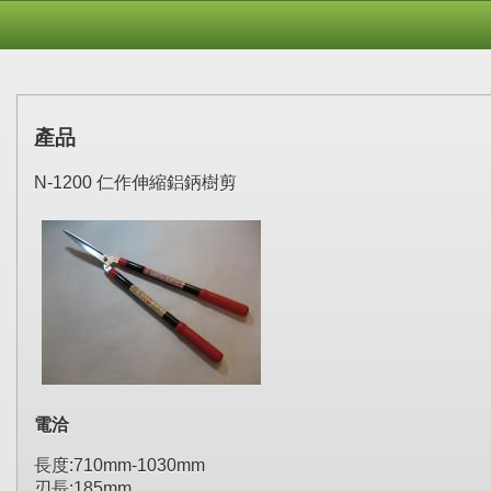
產品
N-1200 仁作伸縮鋁鈵樹剪
電洽
長度:710mm-1030mm
刃長:185mm