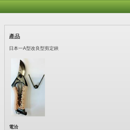
產品
日本一A型改良型剪定鋏
電洽