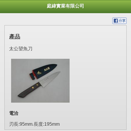
庭緯實業有限公司
產品
太公望魚刀
電洽
刃長:95mm.長度:195mm