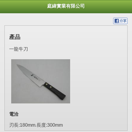
庭緯實業有限公司
產品
一龍牛刀
電洽
刃長:180mm.長度:300mm