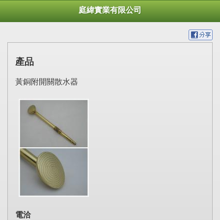
庭緯實業有限公司
產品
黃銅附開關散水器
電洽