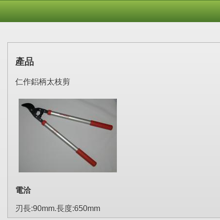
產品
仁作鋁柄太枝剪
電洽
刃長:90mm.長度:650mm