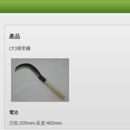
產品
(大)埔里鐮
電洽
刃長:205mm.長度:465mm