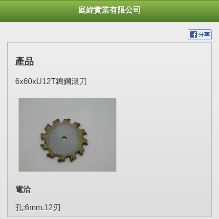
庭緯實業有限公司
產品
6x60xU12T鵭鋼滾刀
電洽
孔:6mm.12刃