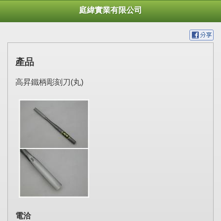
庭緯實業有限公司
產品
高昇鐵柄彫刻刀(丸)
電洽