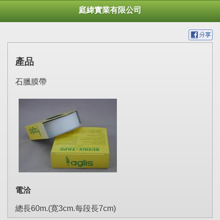
庭緯實業有限公司
產品
石臘膜帶
電洽
總長60m.(寛3cm.每段長7cm)