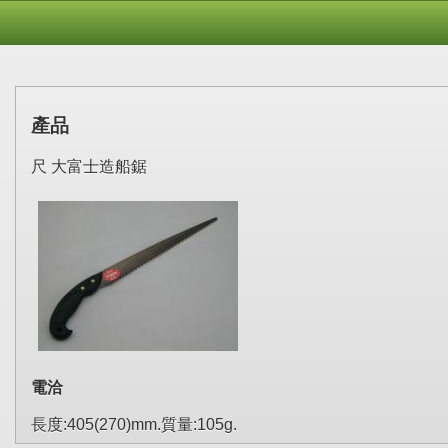
產品
尺 大富士造船鋸
電洽
長度:405(270)mm.質量:105g.