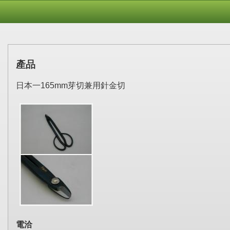
產品
日本一165mm芽切兼用針金切
電洽