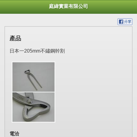
庭緯實業有限公司
產品
日本一205mm不鏽鋼幹割
電洽