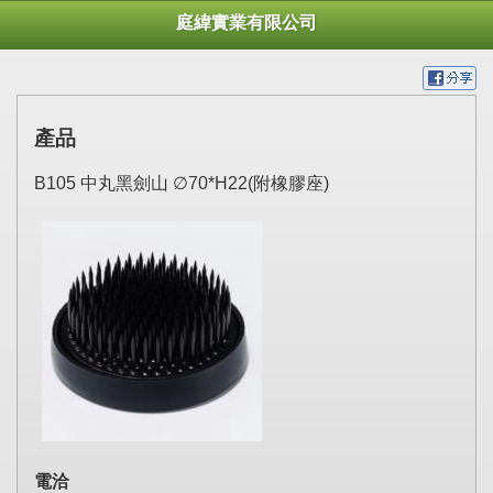
庭緯實業有限公司
產品
B105 中丸黑劍山 ∅70*H22(附橡膠座)
電洽